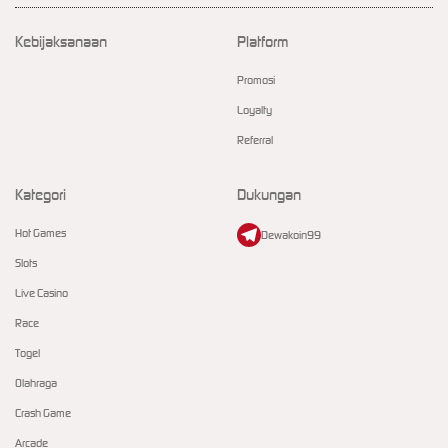
Kebijaksanaan
Platform
Promosi
Loyalty
Referral
Kategori
Dukungan
Hot Games
Dewakoin99
Slots
Live Casino
Race
Togel
Olahraga
Crash Game
Arcade