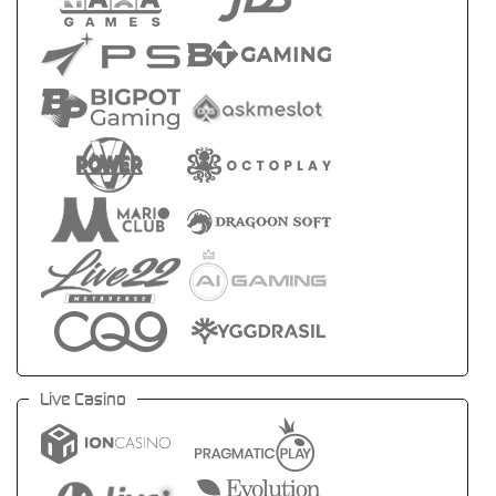
Live Casino