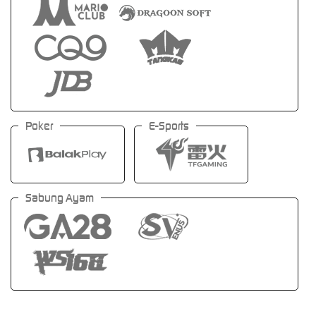
Poker
E-Sports
Sabung Ayam