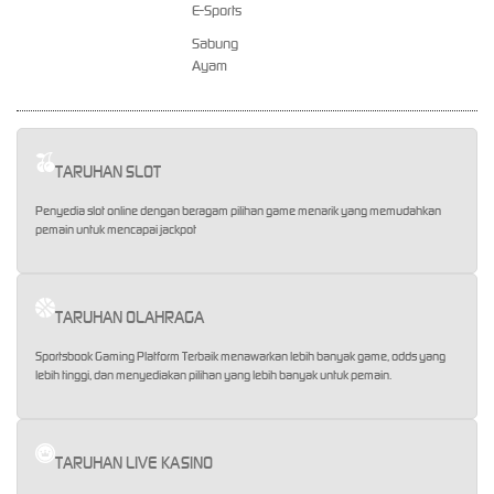
E-Sports
Sabung
Ayam
TARUHAN SLOT
Penyedia slot online dengan beragam pilihan game menarik yang memudahkan
pemain untuk mencapai jackpot
TARUHAN OLAHRAGA
Sportsbook Gaming Platform Terbaik menawarkan lebih banyak game, odds yang
lebih tinggi, dan menyediakan pilihan yang lebih banyak untuk pemain.
TARUHAN LIVE KASINO