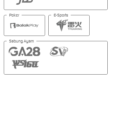
Poker
E-Sports
Sabung Ayam