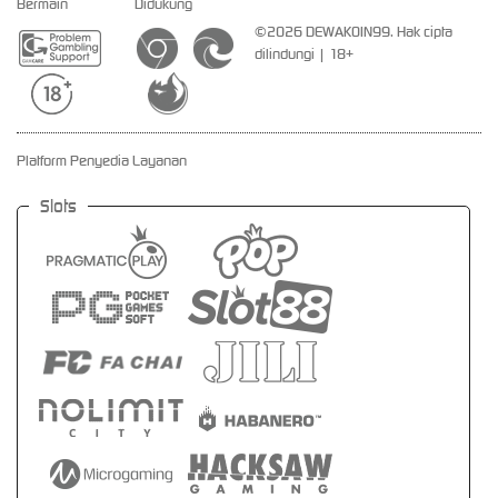
Bermain
Didukung
©2026 DEWAKOIN99. Hak cipta
dilindungi | 18+
Platform Penyedia Layanan
Slots