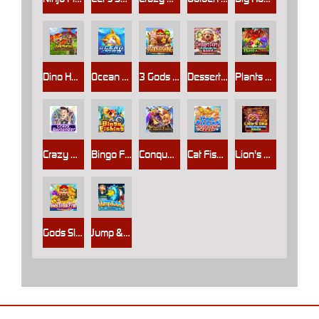
Dino Hunter
Ocean Lord
3 Gods Fishing
Dessert Party
Plants vs. Dinos
Crazy Bartender
Bingo Fishing
Conqueror's Treasure
Cat Fishing
Lion's Orb
Gods Slash Fish
Jump & Jump